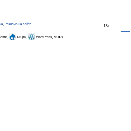
ка
,
Реклама на сайте
18+
omla,
Drupal,
WordPress, MODx.