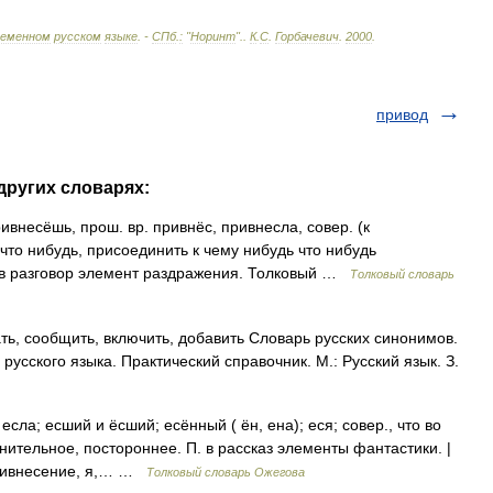
ременном
русском
языке
. -
СПб
.
:
"
Норинт
".
.
К
.
С
.
Горбачевич
.
2000
.
привод
других словарях:
несёшь, прош. вр. привнёс, привнесла, совер. (к
о что нибудь, присоединить к чему нибудь что нибудь
 в разговор элемент раздражения. Толковый …
Толковый словарь
ать, сообщить, включить, добавить Словарь русских синонимов.
усского языка. Практический справочник. М.: Русский язык. З.
сла; есший и ёсший; есённый ( ён, ена); еся; совер., что во
олнительное, постороннее. П. в рассказ элементы фантастики. |
 привнесение, я,… …
Толковый словарь Ожегова