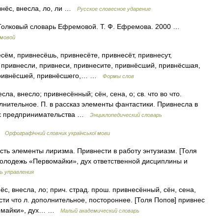
внёс, внесла, ло, ли …
Русское словесное ударение
 Толковый словарь Ефремовой. Т. Ф. Ефремова. 2000 …
емовой
сём, привнесёшь, привнесёте, привнесёт, привнесут,
, привнесли, привнеси, привнесите, привнёсший, привнёсшая,
 привнёсшей, привнёсшего,… …
Формы слов
ла, внесло; привнесённый; сён, сена, о; св. что во что.
олнительное. П. в рассказ элементы фантастики. Привнесла в
дух предпринимательства …
Энциклопедический словарь
 …
Орфографічний словник української мови
есть элементы лиризма. Привнести в работу энтузиазм. [Толя
 молодежь «Первомайки», дух ответственной дисциплины и
ь управления
с, внесла, ло; прич. страд. прош. привнесённый, сён, сена,
нести что л. дополнительное, постороннее. [Толя Попов] привнес
рвомайки», дух… …
Малый академический словарь