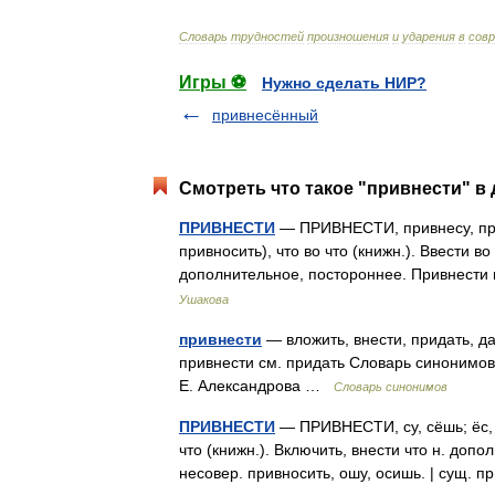
Словарь
трудностей
произношения
и
ударения
в
сов
Игры ⚽
Нужно сделать НИР?
привнесённый
Смотреть что такое "привнести" в 
ПРИВНЕСТИ
— ПРИВНЕСТИ, привнесу, прив
привносить), что во что (книжн.). Ввести в
дополнительное, постороннее. Привнести
Ушакова
привнести
— вложить, внести, придать, д
привнести см. придать Словарь синонимов р
Е. Александрова …
Словарь синонимов
ПРИВНЕСТИ
— ПРИВНЕСТИ, су, сёшь; ёс, е
что (книжн.). Включить, внести что н. доп
несовер. привносить, ошу, осишь. | сущ.