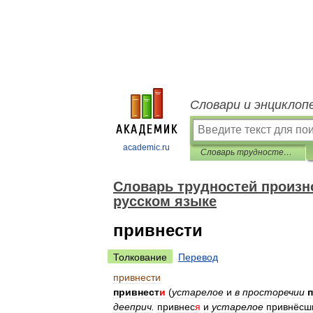
Словари и энциклоп
academic.ru
Словарь трудностей произношения и ударения в современном русском языке
Словарь трудностей произн
русском языке
привнести
Толкование
Перевод
привнести
привнест
и
(
устарелое
и
в
просторечии
дееприч
.
привнес
я
и
устарелое
привнёсш