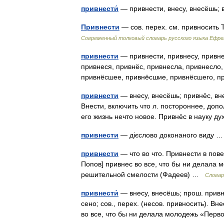
привнести́
— привнести, внесу, внесёшь; 
Привнести
— сов. перех. см. привносить
Современный толковый словарь русского языка Ефр
привнести
— привнести, привнесу, привне
привнеся, привнёс, привнесла, привнесло
привнёсшее, привнёсшие, привнёсшего,
привнести
— внесу, внесёшь; привнёс, внес
Внести, включить что л. постороннее, доп
его жизнь нечто новое. Привнёс в науку 
привнести
— дієслово доконаного виду
привнести
— что во что. Привнести в пов
Попов] привнес во все, что бы ни делала
решительной смелости (Фадеев) …
Словар
привнести́
— внесу, внесёшь; прош. привнё
сено; сов., перех. (несов. привносить). В
во все, что бы ни делала молодежь «Пе