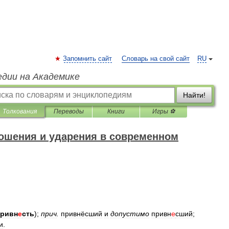
Запомнить сайт
Словарь на свой сайт
RU
едии на Академике
Найти!
Толкования
Переводы
Книги
Игры ⚽
ошения и ударения в современном
привн
е
сть
);
прич
.
привнёсший
и
допустимо
привн
е
сший
;
и
.